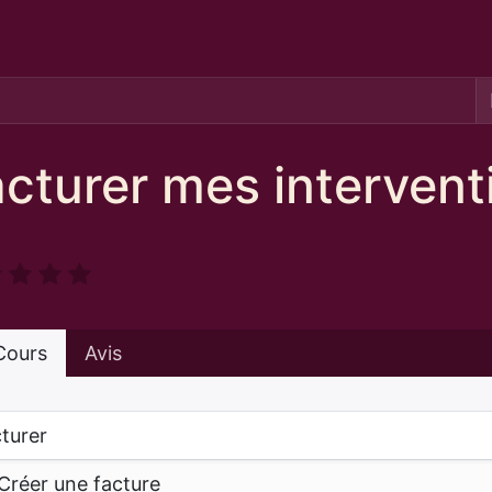
cturer mes intervent
ours
Avis
turer
Créer une facture